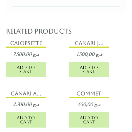
Related products
Calopsitte
Canari j...
7.500,00
د.ج
1.500,00
د.ج
Add to
Add to
cart
cart
Canari a...
commet
2.700,00
د.ج
450,00
د.ج
Add to
Add to
cart
cart