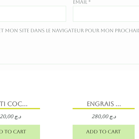
Email
*
et mon site dans le navigateur pour mon procha
ti coc...
Engrais ...
220,00
د.ج
280,00
د.ج
d to cart
Add to cart