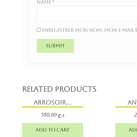
Name
*
Enregistrer mon nom, mon e-mail 
Related products
Arrosoir...
An
550,00
د.ج
Add to cart
Ad