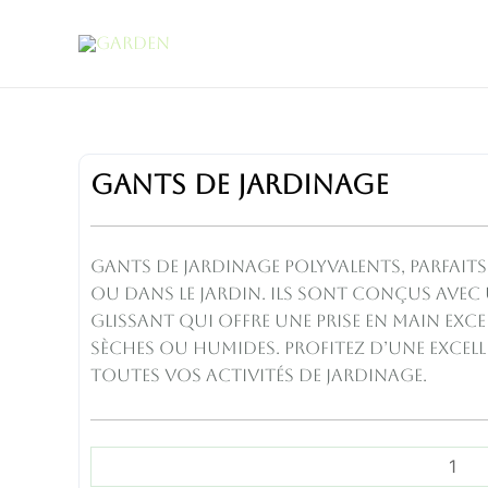
Aller
au
contenu
GANTS
GANTS DE JARDINAGE
DE
JARDINAGE
quantity
Gants de jardinage polyvalents, parfaits
ou dans le jardin. Ils sont conçus avec
glissant qui offre une prise en main exc
sèches ou humides. Profitez d’une excel
toutes vos activités de jardinage.