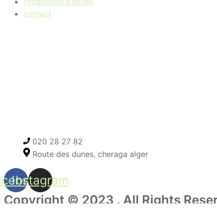
Production d’olives
contact
020 28 27 82
Route des dunes, cheraga alger
acebook
Instagram
Copyright © 2023 . All Rights Rese