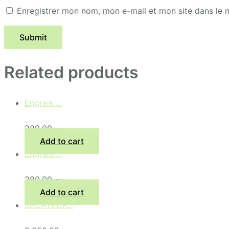
Enregistrer mon nom, mon e-mail et mon site dans le
Related products
Engrais ...
280,00
د.ج
Add to cart
Engrais ...
280,00
د.ج
Add to cart
SECATEUR...