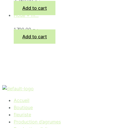
2.250,00
د.ج
Add to cart
Houe + m...
1.700,00
د.ج
Add to cart
Accueil
Boutique
fleuriste
Production d’agrumes