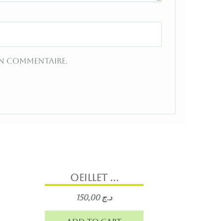
in commentaire.
oeillet ...
150,00
د.ج