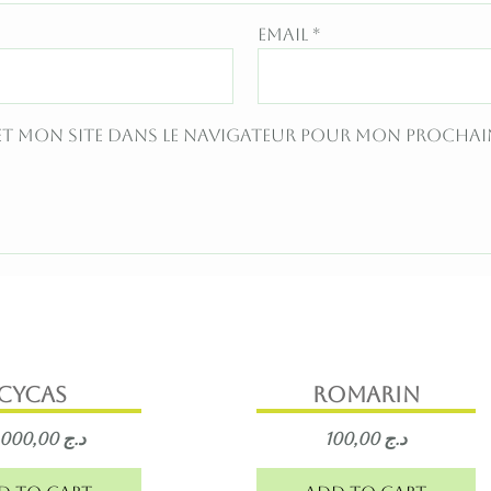
Email
*
et mon site dans le navigateur pour mon procha
cycas
romarin
16.000,00
د.ج
100,00
د.ج