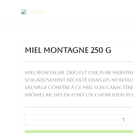
Aller
au
contenu
MIEL
MIEL MONTAGNE 250 G
MONTAGNE
250
G
Miel Montagne 250g est une pure merveille
quantity
soigneusement récolté dans les montagne
sauvage confère à ce miel son caractère
arômes riches en font un choix idéal pou