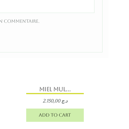
in commentaire.
MIEL MUL...
2.150,00
د.ج
Add to cart