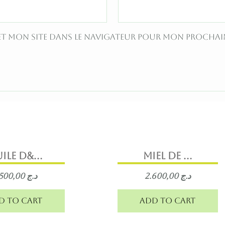
et mon site dans le navigateur pour mon procha
ile d&...
MIEL DE ...
3.500,00
د.ج
2.600,00
د.ج
d to cart
Add to cart