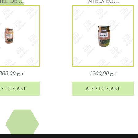
EL DE ...
MIELS EU...
2.300,00
د.ج
1.200,00
د.ج
d to cart
Add to cart