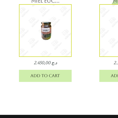
MIEL EUC...
MI
2.450,00
د.ج
Add to cart
Ad