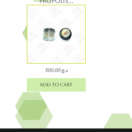
Propolis...
500,00
د.ج
Add to cart