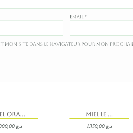
Email
*
et mon site dans le navigateur pour mon procha
el ORA...
MIEL LE ...
1.000,00
د.ج
1.350,00
د.ج