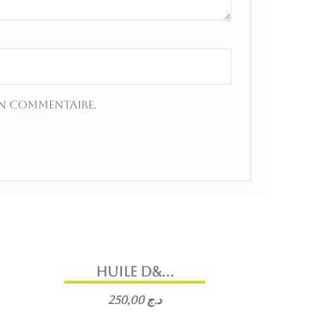
in commentaire.
Huile d&...
250,00
د.ج